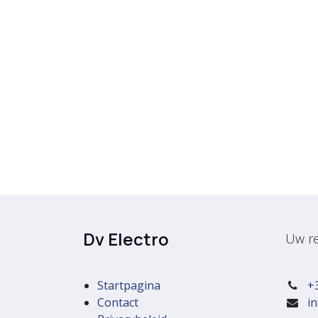
Dv Electro
Uw re
Startpagina
+
Contact
i