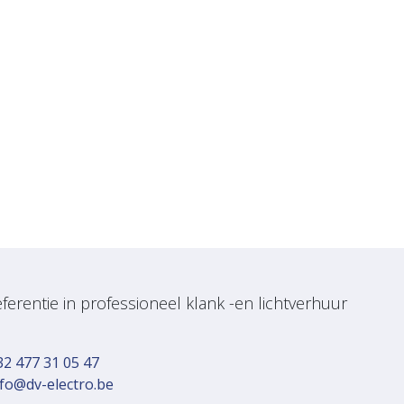
ferentie in professioneel klank -en lichtverhuur
32 477 31 05 47
nfo@dv-electro.be