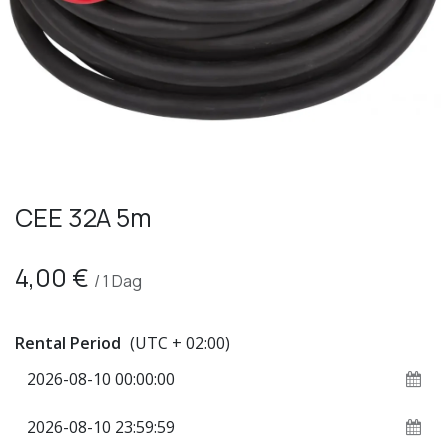
CEE 32A 5m
4,00
€
/
1
Dag
Rental Period
(UTC + 02:00)