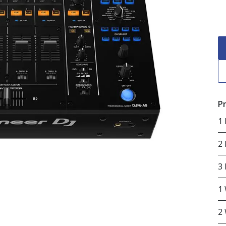
Pr
1
2
3
1
2