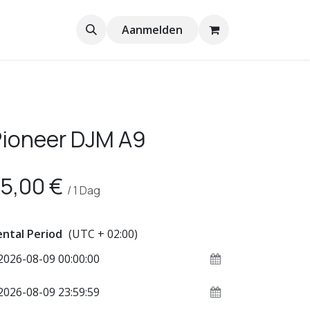
Aanmelden
ioneer DJM A9
5,00
€
/
1
Dag
ntal Period
(UTC + 02:00)