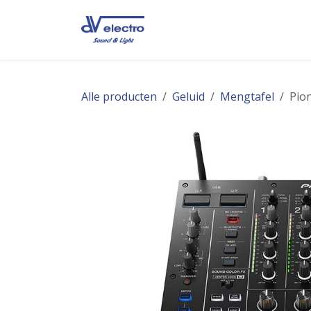
Overslaan naar inhoud
Startpagina
Over ons
R
Alle producten
Geluid
Mengtafel
Pio