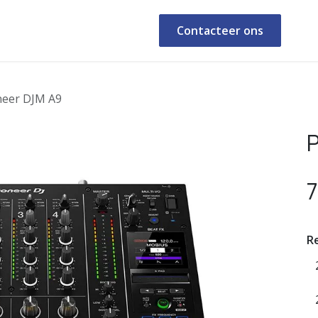
ealisaties
Shop
Afspraak
Contacteer ons
neer DJM A9
P
7
Re