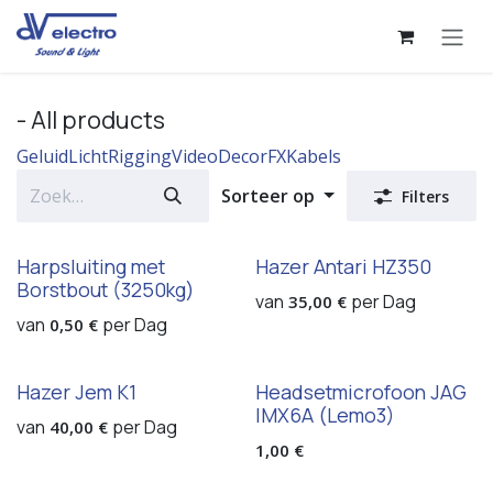
Overslaan naar inhoud
- All products
Geluid
Licht
Rigging
Video
Decor
FX
Kabels
Sorteer op
Filters
Harpsluiting met
Hazer Antari HZ350
Borstbout (3250kg)
van
per
Dag
35,00
€
van
per
Dag
0,50
€
Hazer Jem K1
Headsetmicrofoon JAG
IMX6A (Lemo3)
van
per
Dag
40,00
€
1,00
€