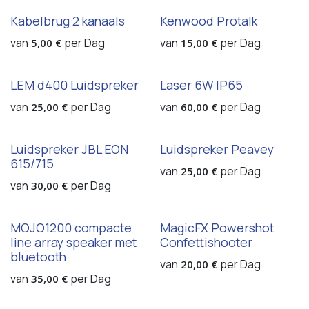
Kabelbrug 2 kanaals
Kenwood Protalk
van
per
Dag
van
per
Dag
5,00
€
15,00
€
LEM d400 Luidspreker
Laser 6W IP65
van
per
Dag
van
per
Dag
25,00
€
60,00
€
Luidspreker JBL EON
Luidspreker Peavey
615/715
van
per
Dag
25,00
€
van
per
Dag
30,00
€
MOJO1200 compacte
MagicFX Powershot
line array speaker met
Confettishooter
bluetooth
van
per
Dag
20,00
€
van
per
Dag
35,00
€