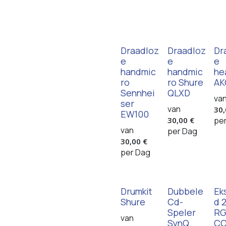
Draadloz
Draadloz
Dr
e
e
e
handmic
handmic
he
ro
ro Shure
AK
Sennhei
QLXD
va
ser
van
30
EW100
30,00
€
pe
van
per
Dag
30,00
€
per
Dag
Drumkit
Dubbele
Ek
Shure
Cd-
d 
Speler
RG
van
SynQ
C