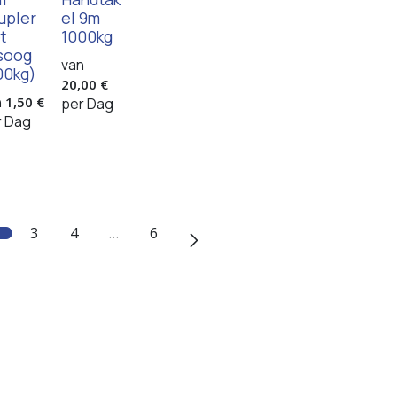
upler
el 9m
t
1000kg
jsoog
van
00kg)
20,00
€
n
1,50
€
per
Dag
r
Dag
3
4
…
6