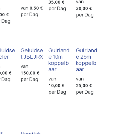
van
35,00
€
n
van
0,50
€
per
Dag
20,00
€
per
Dag
,00
€
per
Dag
r
Dag
luidse
Geluidse
Guirland
Guirland
cler
t JBL JRX
e 10m
e 25m
koppelb
koppelb
n
van
aar
aar
0,00
€
150,00
€
van
van
r
Dag
per
Dag
10,00
€
25,00
€
per
Dag
per
Dag
lf
Handtak