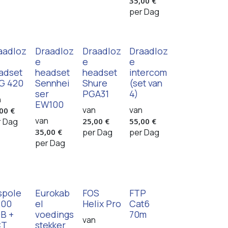
35,00
€
per
Dag
aadloz
Draadloz
Draadloz
Draadloz
e
e
e
adset
headset
headset
intercom
G 420
Sennhei
Shure
(set van
ser
PGA31
4)
n
EW100
van
van
,00
€
van
r
Dag
25,00
€
55,00
€
35,00
€
per
Dag
per
Dag
per
Dag
spole
Eurokab
FOS
FTP
200
el
Helix Pro
Cat6
B +
voedings
70m
van
CT
stekker