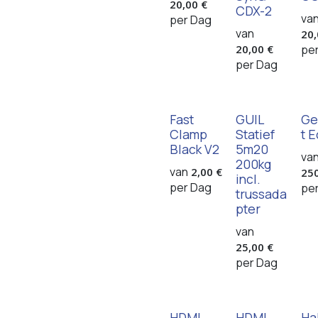
20,00
€
CDX-2
va
per
Dag
van
20
20,00
€
pe
per
Dag
Fast
GUIL
Ge
Clamp
Statief
t E
Black V2
5m20
va
200kg
van
2,00
€
25
incl.
per
Dag
pe
trussada
pter
van
25,00
€
per
Dag
HDMI
HDMI
Ha