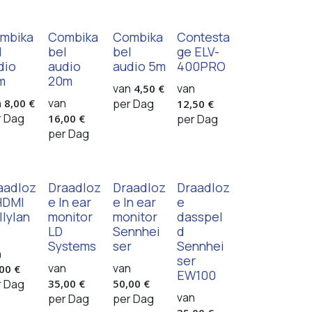
mbika
Combika
Combika
Contesta
l
bel
bel
ge ELV-
dio
audio
audio 5m
400PRO
m
20m
van
van
4,50
€
n
van
8,00
€
per
Dag
12,50
€
r
Dag
16,00
€
per
Dag
per
Dag
aadloz
Draadloz
Draadloz
Draadloz
HDMI
e In ear
e In ear
e
llylan
monitor
monitor
dasspel
LD
Sennhei
d
Systems
ser
Sennhei
n
ser
van
van
,00
€
EW100
r
Dag
35,00
€
50,00
€
van
per
Dag
per
Dag