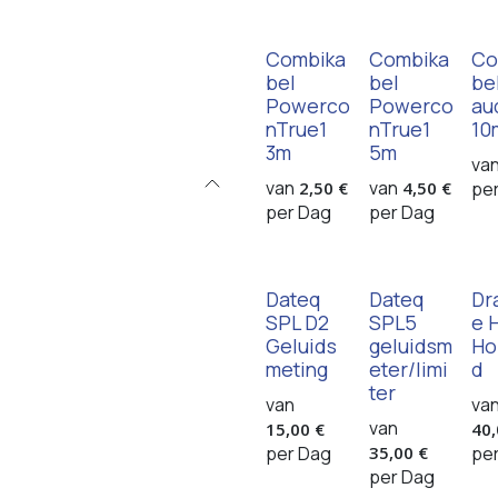
Combika
Combika
Co
bel
bel
be
Powerco
Powerco
au
nTrue1
nTrue1
10
3m
5m
va
van
van
2,50
€
4,50
€
pe
per
Dag
per
Dag
Dateq
Dateq
Dr
SPL D2
SPL5
e 
Geluids
geluidsm
Ho
meting
eter/limi
d
ter
van
va
van
15,00
€
40
per
Dag
35,00
€
pe
per
Dag