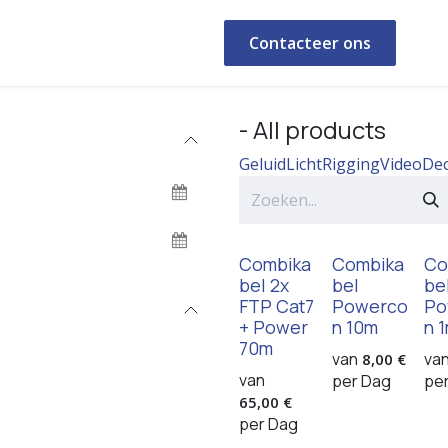
ealisaties
Shop
Afspraak
Contacteer ons
- All products
Geluid
Licht
Rigging
Video
De
Combika
Combika
Co
bel 2x
bel
be
FTP Cat7
Powerco
Po
+ Power
n 10m
n 
70m
van
va
8,00
€
van
per
Dag
pe
65,00
€
per
Dag