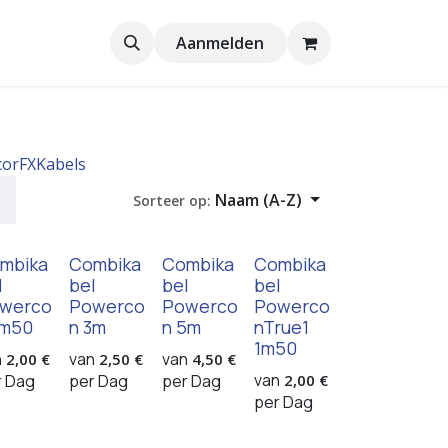
Aanmelden
cor
FX
Kabels
Naam (A-Z)
Sorteer op:
mbika
Combika
Combika
Combika
l
bel
bel
bel
werco
Powerco
Powerco
Powerco
1m50
n 3m
n 5m
nTrue1
1m50
n
van
van
2,00
€
2,50
€
4,50
€
van
r
Dag
per
Dag
per
Dag
2,00
€
per
Dag