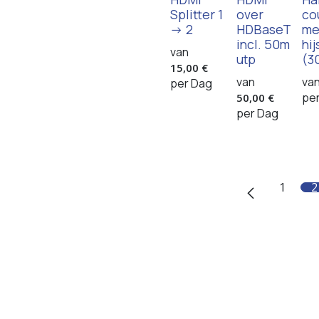
Splitter 1
over
co
-> 2
HDBaseT
me
incl. 50m
hi
van
utp
(3
15,00
€
van
va
per
Dag
pe
50,00
€
per
Dag
1
2