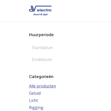
Overslaan naar inhoud
Startpagina
Over ons
R
Huurperiode
Categorieën
Alle producten
Geluid
Licht
Rigging